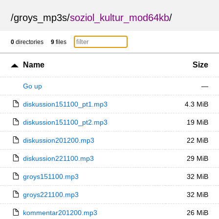
/
groys_mp3s
/
soziol_kultur_mod64kb
/
0
directories
9
files
Name
Size
Go up
—
diskussion151100_pt1.mp3
4.3 MiB
diskussion151100_pt2.mp3
19 MiB
diskussion201200.mp3
22 MiB
diskussion221100.mp3
29 MiB
groys151100.mp3
32 MiB
groys221100.mp3
32 MiB
kommentar201200.mp3
26 MiB