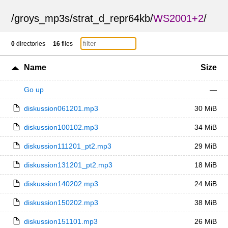
/
groys_mp3s
/
strat_d_repr64kb
/
WS2001+2
/
0
directories
16
files
Name
Size
Go up
—
diskussion061201.mp3
30 MiB
diskussion100102.mp3
34 MiB
diskussion111201_pt2.mp3
29 MiB
diskussion131201_pt2.mp3
18 MiB
diskussion140202.mp3
24 MiB
diskussion150202.mp3
38 MiB
diskussion151101.mp3
26 MiB